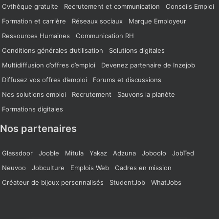
Cvthèque gratuite
Recrutement et communication
Conseils Emploi
Formation et carrière
Réseaux sociaux
Marque Employeur
Ressources Humaines
Communication RH
Conditions générales d’utilisation
Solutions digitales
Multidiffusion d’offres d’emploi
Devenez partenaire de Inzejob
Diffusez vos offres d’emploi
Forums et discussions
Nos solutions emploi
Recrutement
Sauvons la planète
Formations digitales
Nos partenaires
Glassdoor
Jooble
Mitula
Yakaz
Adzuna
Joboolo
JobTed
Neuvoo
Jobculture
Emplois Web
Cadres en mission
Créateur de bijoux personnalisés
StudentJob
WhatJobs