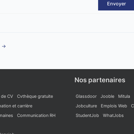
Envoyer
t
→
Nos partenaires
 de CV
Cvthèque gratuite
Glassdoor
Jooble
Mitula
ation et carrière
Jobculture
Emplois Web
C
maines
Communication RH
StudentJob
WhatJobs