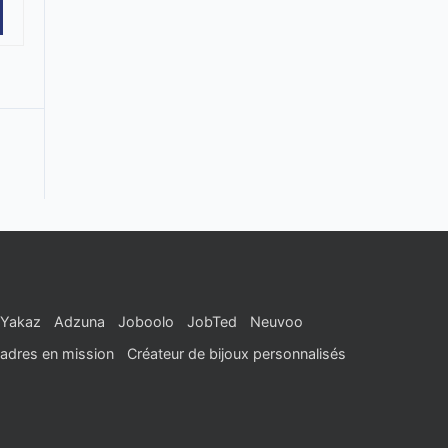
Yakaz
Adzuna
Joboolo
JobTed
Neuvoo
adres en mission
Créateur de bijoux personnalisés