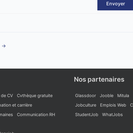
Envoyer
t
→
Nos partenaires
 de CV
Cvthèque gratuite
Glassdoor
Jooble
Mitula
ation et carrière
Jobculture
Emplois Web
C
maines
Communication RH
StudentJob
WhatJobs