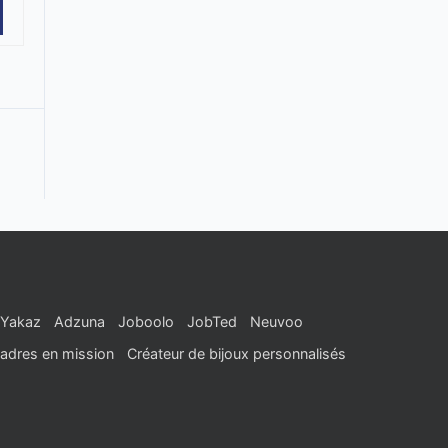
Yakaz
Adzuna
Joboolo
JobTed
Neuvoo
adres en mission
Créateur de bijoux personnalisés