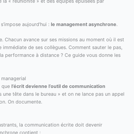
 la « réunionite » et des équipes épuisées par
 s’impose aujourd’hui :
le management asynchrone
.
ée. Chacun avance sur ses missions au moment où il est
se immédiate de ses collègues. Comment sauter le pas,
er la performance à distance ? Ce guide vous donne les
er managerial
r que
l’écrit devienne l’outil de communication
s une tête dans le bureau » et on ne lance pas un appel
ion. On documente.
strants, la communication écrite doit devenir
chrone contient :