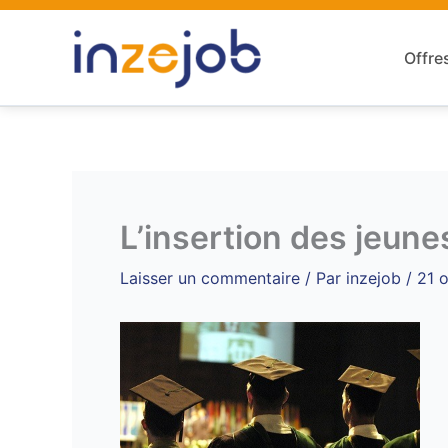
Aller
au
Offre
contenu
L’insertion des jeune
Laisser un commentaire
/ Par
inzejob
/
21 