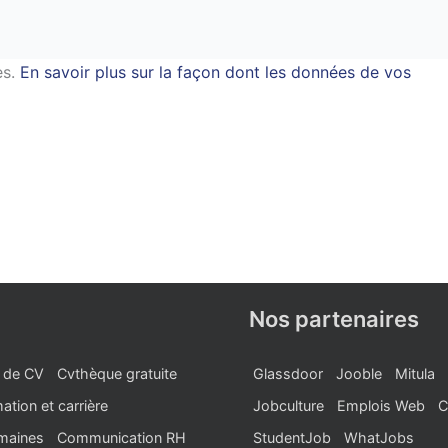
es.
En savoir plus sur la façon dont les données de vos
Nos partenaires
 de CV
Cvthèque gratuite
Glassdoor
Jooble
Mitula
ation et carrière
Jobculture
Emplois Web
C
maines
Communication RH
StudentJob
WhatJobs