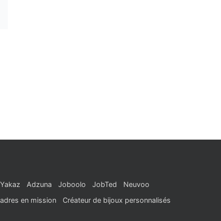
Yakaz
Adzuna
Joboolo
JobTed
Neuvoo
adres en mission
Créateur de bijoux personnalisés