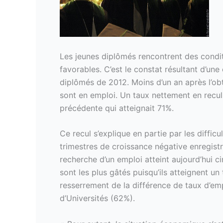
Les jeunes diplômés rencontrent des condit
favorables. C’est le constat résultant d’une
diplômés de 2012. Moins d’un an après l’o
sont en emploi. Un taux nettement en recul
précédente qui atteignait 71%.
Ce recul s’explique en partie par les diff
trimestres de croissance négative enregist
recherche d’un emploi atteint aujourd’hui c
sont les plus gâtés puisqu’ils atteignent u
resserrement de la différence de taux d’e
d’Universités (62%).