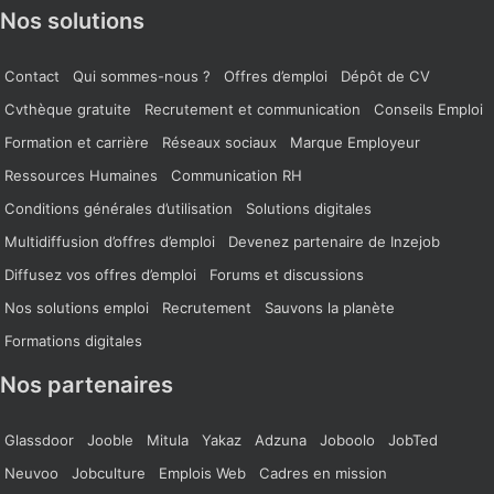
Nos solutions
Contact
Qui sommes-nous ?
Offres d’emploi
Dépôt de CV
Cvthèque gratuite
Recrutement et communication
Conseils Emploi
Formation et carrière
Réseaux sociaux
Marque Employeur
Ressources Humaines
Communication RH
Conditions générales d’utilisation
Solutions digitales
Multidiffusion d’offres d’emploi
Devenez partenaire de Inzejob
Diffusez vos offres d’emploi
Forums et discussions
Nos solutions emploi
Recrutement
Sauvons la planète
Formations digitales
Nos partenaires
Glassdoor
Jooble
Mitula
Yakaz
Adzuna
Joboolo
JobTed
Neuvoo
Jobculture
Emplois Web
Cadres en mission