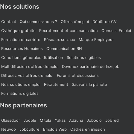
Nos solutions
Contact
Qui sommes-nous ?
Offres d’emploi
Dépôt de CV
Cvthèque gratuite
Recrutement et communication
Conseils Emploi
Formation et carrière
Réseaux sociaux
Marque Employeur
Ressources Humaines
Communication RH
Conditions générales d’utilisation
Solutions digitales
Multidiffusion d’offres d’emploi
Devenez partenaire de Inzejob
Diffusez vos offres d’emploi
Forums et discussions
Nos solutions emploi
Recrutement
Sauvons la planète
Formations digitales
Nos partenaires
Glassdoor
Jooble
Mitula
Yakaz
Adzuna
Joboolo
JobTed
Neuvoo
Jobculture
Emplois Web
Cadres en mission