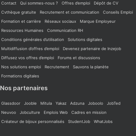
Contact
Qui sommes-nous ?
Offres d’emploi
Dépôt de CV
Cvthèque gratuite
Recrutement et communication
Conseils Emploi
Formation et carrière
Réseaux sociaux
Marque Employeur
Ressources Humaines
Communication RH
Conditions générales d’utilisation
Solutions digitales
Multidiffusion d’offres d’emploi
Devenez partenaire de Inzejob
Diffusez vos offres d’emploi
Forums et discussions
Nos solutions emploi
Recrutement
Sauvons la planète
Formations digitales
Nos partenaires
Glassdoor
Jooble
Mitula
Yakaz
Adzuna
Joboolo
JobTed
Neuvoo
Jobculture
Emplois Web
Cadres en mission
Créateur de bijoux personnalisés
StudentJob
WhatJobs