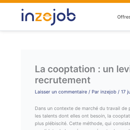
Aller
au
Offre
contenu
La cooptation : un lev
recrutement
Laisser un commentaire
/ Par
inzejob
/
17 j
Dans un contexte de marché du travail de pl
les talents dont elles ont besoin, la coopta
plus plébiscité. Cette méthode, qui consis