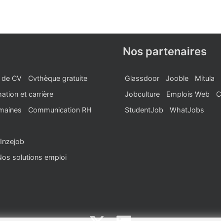
Nos partenaires
 de CV
Cvthèque gratuite
Glassdoor
Jooble
Mitula
ation et carrière
Jobculture
Emplois Web
C
maines
Communication RH
StudentJob
WhatJobs
Inzejob
Nos solutions emploi