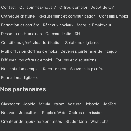
Contact
Qui sommes-nous ?
Offres d’emploi
Dépôt de CV
Cvthèque gratuite
Recrutement et communication
Conseils Emploi
Formation et carrière
Réseaux sociaux
Marque Employeur
Ressources Humaines
Communication RH
Conditions générales d’utilisation
Solutions digitales
Multidiffusion d’offres d’emploi
Devenez partenaire de Inzejob
Diffusez vos offres d’emploi
Forums et discussions
Nos solutions emploi
Recrutement
Sauvons la planète
Formations digitales
Nos partenaires
Glassdoor
Jooble
Mitula
Yakaz
Adzuna
Joboolo
JobTed
Neuvoo
Jobculture
Emplois Web
Cadres en mission
Créateur de bijoux personnalisés
StudentJob
WhatJobs