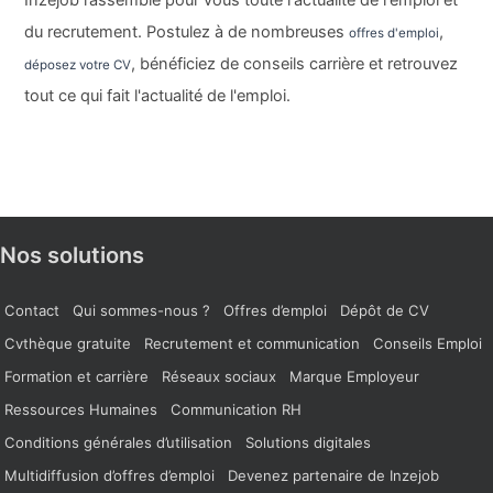
du recrutement. Postulez à de nombreuses
,
offres d'emploi
, bénéficiez de conseils carrière et retrouvez
déposez votre CV
tout ce qui fait l'actualité de l'emploi.
Nos solutions
Contact
Qui sommes-nous ?
Offres d’emploi
Dépôt de CV
Cvthèque gratuite
Recrutement et communication
Conseils Emploi
Formation et carrière
Réseaux sociaux
Marque Employeur
Ressources Humaines
Communication RH
Conditions générales d’utilisation
Solutions digitales
Multidiffusion d’offres d’emploi
Devenez partenaire de Inzejob