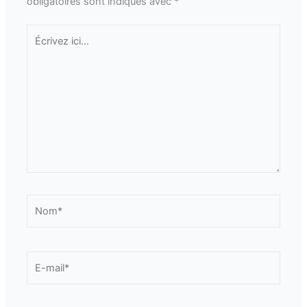
obligatoires sont indiqués avec
*
Écrivez
ici…
Nom*
E-
mail*