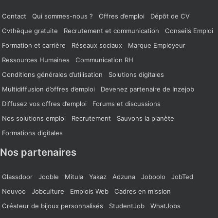
Contact
Qui sommes-nous ?
Offres d’emploi
Dépôt de CV
Cvthèque gratuite
Recrutement et communication
Conseils Emploi
Formation et carrière
Réseaux sociaux
Marque Employeur
Ressources Humaines
Communication RH
Conditions générales d’utilisation
Solutions digitales
Multidiffusion d’offres d’emploi
Devenez partenaire de Inzejob
Diffusez vos offres d’emploi
Forums et discussions
Nos solutions emploi
Recrutement
Sauvons la planète
Formations digitales
Nos partenaires
Glassdoor
Jooble
Mitula
Yakaz
Adzuna
Joboolo
JobTed
Neuvoo
Jobculture
Emplois Web
Cadres en mission
Créateur de bijoux personnalisés
StudentJob
WhatJobs