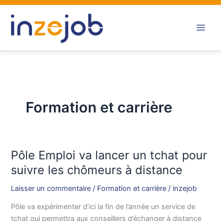
Aller
au
contenu
Formation et carrière
Pôle Emploi va lancer un tchat pour
Pôle
Emploi
suivre les chômeurs à distance
va
Laisser un commentaire
/
Formation et carrière
/
inzejob
lancer
un
Pôle va expérimenter d’ici la fin de l’année un service de
tchat
tchat qui permettra aux conseillers d’échanger à distance