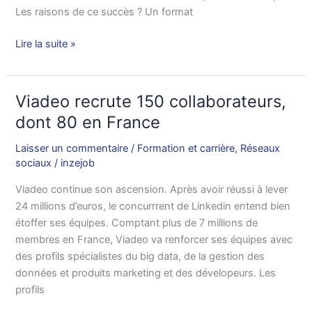
Les raisons de ce succès ? Un format
Lire la suite »
Viadeo recrute 150 collaborateurs,
Viadeo
recrute
dont 80 en France
150
Laisser un commentaire
/
Formation et carrière
,
Réseaux
collaborateurs,
sociaux
/
inzejob
dont
80
Viadeo continue son ascension. Après avoir réussi à lever
en
24 millions d’euros, le concurrrent de Linkedin entend bien
France
étoffer ses équipes. Comptant plus de 7 millions de
membres en France, Viadeo va renforcer ses équipes avec
des profils spécialistes du big data, de la gestion des
données et produits marketing et des dévelopeurs. Les
profils