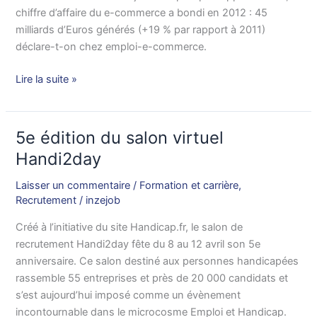
commerce
chiffre d’affaire du e-commerce a bondi en 2012 : 45
milliards d’Euros générés (+19 % par rapport à 2011)
déclare-t-on chez emploi-e-commerce.
Lire la suite »
5e édition du salon virtuel
5e
édition
Handi2day
du
Laisser un commentaire
/
Formation et carrière
,
salon
Recrutement
/
inzejob
virtuel
Handi2day
Créé à l’initiative du site Handicap.fr, le salon de
recrutement Handi2day fête du 8 au 12 avril son 5e
anniversaire. Ce salon destiné aux personnes handicapées
rassemble 55 entreprises et près de 20 000 candidats et
s’est aujourd’hui imposé comme un évènement
incontournable dans le microcosme Emploi et Handicap.