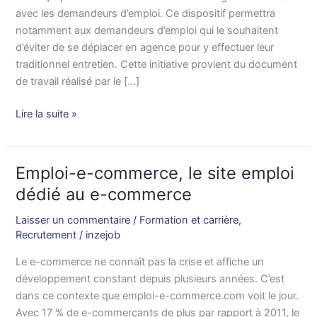
pour
avec les demandeurs d’emploi. Ce dispositif permettra
suivre
notamment aux demandeurs d’emploi qui le souhaitent
les
d’éviter de se déplacer en agence pour y effectuer leur
chômeurs
traditionnel entretien. Cette initiative provient du document
à
de travail réalisé par le […]
distance
Lire la suite »
Emploi-e-commerce, le site emploi
Emploi-
e-
dédié au e-commerce
commerce,
Laisser un commentaire
/
Formation et carrière
,
le
Recrutement
/
inzejob
site
emploi
Le e-commerce ne connaît pas la crise et affiche un
dédié
développement constant depuis plusieurs années. C’est
au
dans ce contexte que emploi-e-commerce.com voit le jour.
e-
Avec 17 % de e-commerçants de plus par rapport à 2011, le