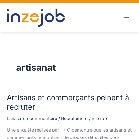
Aller
au
contenu
artisanat
Artisans et commerçants peinent à
Artisans
et
recruter
commerçants
Laisser un commentaire
/
Recrutement
/
inzejob
peinent
à
Une enquête réalisée par I + C démontre que les artisans et
recruter
commerçants rencontrent de grosses difficultés pour