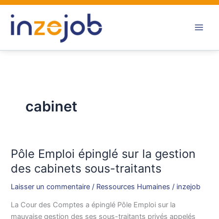
Aller
au
contenu
cabinet
Pôle Emploi épinglé sur la gestion
Pôle
Emploi
des cabinets sous-traitants
épinglé
Laisser un commentaire
/
Ressources Humaines
/
inzejob
sur
la
La Cour des Comptes a épinglé Pôle Emploi sur la
gestion
mauvaise gestion des ses sous-traitants privés appelés