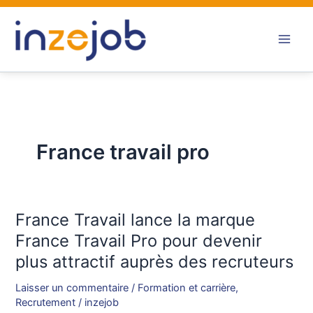
Aller
au
contenu
France travail pro
France Travail lance la marque
France
Travail
France Travail Pro pour devenir
lance
plus attractif auprès des recruteurs
la
marque
Laisser un commentaire
/
Formation et carrière
,
France
Recrutement
/
inzejob