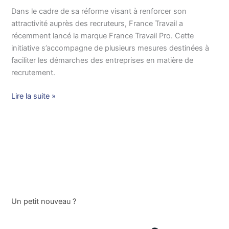
Travail
Dans le cadre de sa réforme visant à renforcer son
Pro
attractivité auprès des recruteurs, France Travail a
pour
récemment lancé la marque France Travail Pro. Cette
devenir
initiative s’accompagne de plusieurs mesures destinées à
plus
faciliter les démarches des entreprises en matière de
attractif
recrutement.
auprès
des
Lire la suite »
recruteurs
Un petit nouveau ?