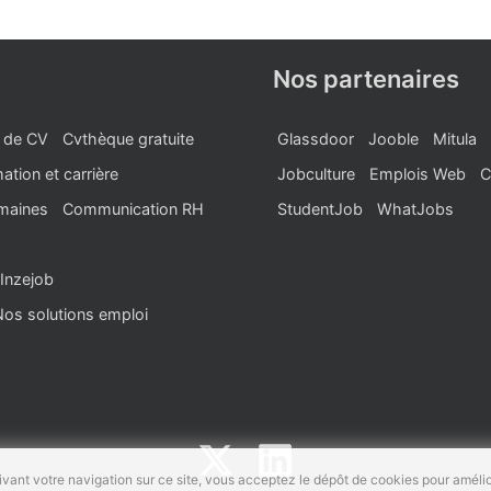
Nos partenaires
 de CV
Cvthèque gratuite
Glassdoor
Jooble
Mitula
ation et carrière
Jobculture
Emplois Web
C
maines
Communication RH
StudentJob
WhatJobs
Inzejob
Nos solutions emploi
vant votre navigation sur ce site, vous acceptez le dépôt de cookies pour amélio