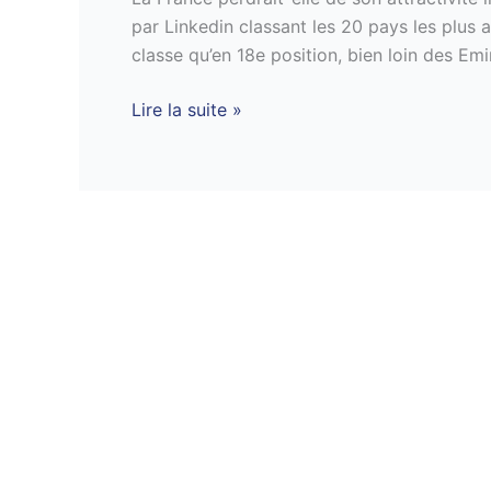
son
par Linkedin classant les 20 pays les plus a
attractivité
classe qu’en 18e position, bien loin des Emi
internationale
Lire la suite »