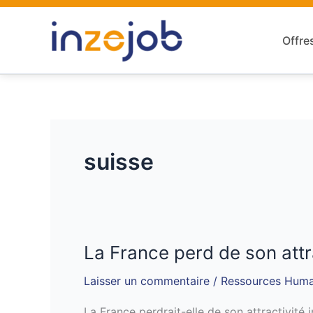
Aller
au
Offre
contenu
suisse
La France perd de son attra
La
France
Laisser un commentaire
/
Ressources Huma
perd
de
La France perdrait-elle de son attractivité i