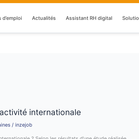
s d’emploi
Actualités
Assistant RH digital
Solutio
ctivité internationale
ines
/
inzejob
nternationale ? Selon les résultats d’une étude réalisée