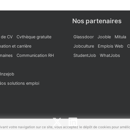
Nos partenaires
 de CV
Cvthèque gratuite
Glassdoor
Jooble
Mitula
ation et carrière
Jobculture
Emplois Web
C
maines
Communication RH
StudentJob
WhatJobs
Inzejob
Nos solutions emploi
vant votre navigation sur ce site, vous acceptez le dépôt de cookies pour amélio