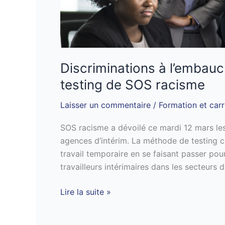
les
résultats
du
dernier
testing
Discriminations à l’embauch
de
testing de SOS racisme
SOS
racisme
Laisser un commentaire
/
Formation et carr
SOS racisme a dévoilé ce mardi 12 mars le
agences d’intérim. La méthode de testing co
travail temporaire en se faisant passer pour
travailleurs intérimaires dans les secteurs d
Lire la suite »