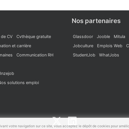
Nos partenaires
 de CV
Cvthèque gratuite
Glassdoor
Jooble
Mitula
ation et carrière
Jobculture
Emplois Web
C
maines
Communication RH
StudentJob
WhatJobs
Inzejob
Nos solutions emploi
vant votre navigation sur ce site, vous acceptez le dépôt de cookies pour amélio