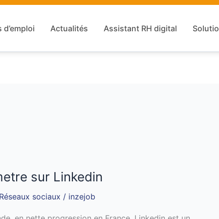
s d’emploi
Actualités
Assistant RH digital
Solutio
etre sur Linkedin
Réseaux sociaux
/
inzejob
de, en nette progression en France, Linkedin est un