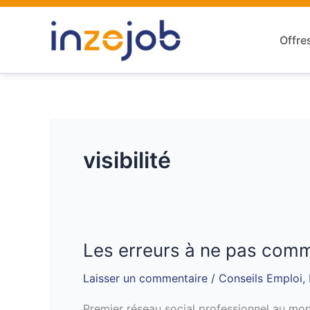
Aller
au
Offre
contenu
visibilité
Les erreurs à ne pas comm
Les
erreurs
Laisser un commentaire
/
Conseils Emploi
,
à
ne
Premier réseau social professionnel au mon