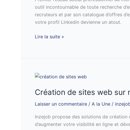
pas
outil incontournable de toute recherche d’em
commetre
recruteurs et par son catalogue d’offres d’e
sur
votre profil Linkedin devienne un atout.
Linkedin
Lire la suite »
Création
de
Création de sites web sur
sites
web
Laisser un commentaire
/
A la Une
/
inzejo
sur
mesure
Inzejob propose des solutions de création 
d’augmenter votre visibilité en ligne et déve