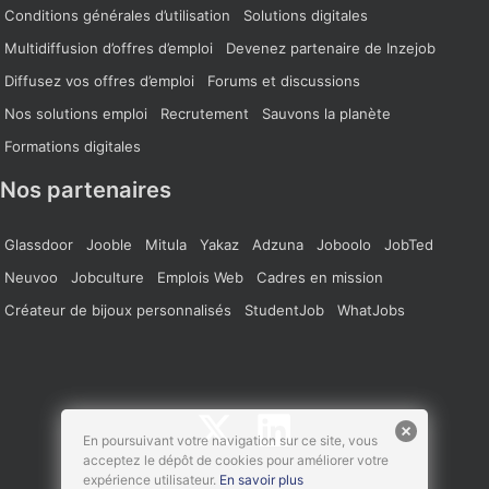
Conditions générales d’utilisation
Solutions digitales
Multidiffusion d’offres d’emploi
Devenez partenaire de Inzejob
Diffusez vos offres d’emploi
Forums et discussions
Nos solutions emploi
Recrutement
Sauvons la planète
Formations digitales
Nos partenaires
Glassdoor
Jooble
Mitula
Yakaz
Adzuna
Joboolo
JobTed
Neuvoo
Jobculture
Emplois Web
Cadres en mission
Créateur de bijoux personnalisés
StudentJob
WhatJobs
En poursuivant votre navigation sur ce site, vous
acceptez le dépôt de cookies pour améliorer votre
expérience utilisateur.
En savoir plus