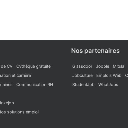
Nos partenaires
 de CV
Cvthèque gratuite
Glassdoor
Jooble
Mitula
ation et carrière
Jobculture
Emplois Web
C
maines
Communication RH
StudentJob
WhatJobs
Inzejob
Nos solutions emploi