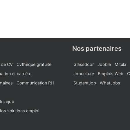
Nos partenaires
 de CV
Cvthèque gratuite
Glassdoor
Jooble
Mitula
ation et carrière
Jobculture
Emplois Web
C
maines
Communication RH
StudentJob
WhatJobs
Inzejob
Nos solutions emploi