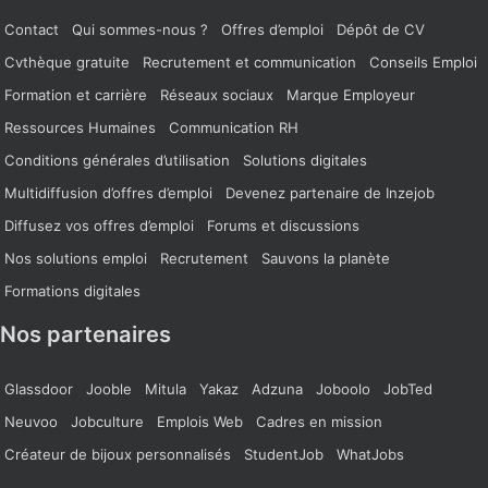
Contact
Qui sommes-nous ?
Offres d’emploi
Dépôt de CV
Cvthèque gratuite
Recrutement et communication
Conseils Emploi
Formation et carrière
Réseaux sociaux
Marque Employeur
Ressources Humaines
Communication RH
Conditions générales d’utilisation
Solutions digitales
Multidiffusion d’offres d’emploi
Devenez partenaire de Inzejob
Diffusez vos offres d’emploi
Forums et discussions
Nos solutions emploi
Recrutement
Sauvons la planète
Formations digitales
Nos partenaires
Glassdoor
Jooble
Mitula
Yakaz
Adzuna
Joboolo
JobTed
Neuvoo
Jobculture
Emplois Web
Cadres en mission
Créateur de bijoux personnalisés
StudentJob
WhatJobs