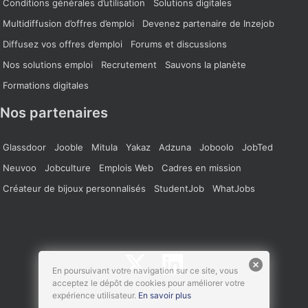
Conditions générales d’utilisation
Solutions digitales
Multidiffusion d’offres d’emploi
Devenez partenaire de Inzejob
Diffusez vos offres d’emploi
Forums et discussions
Nos solutions emploi
Recrutement
Sauvons la planète
Formations digitales
Nos partenaires
Glassdoor
Jooble
Mitula
Yakaz
Adzuna
Joboolo
JobTed
Neuvoo
Jobculture
Emplois Web
Cadres en mission
Créateur de bijoux personnalisés
StudentJob
WhatJobs
En poursuivant votre navigation sur ce site, vous
acceptez le dépôt de cookies pour améliorer votre
expérience utilisateur.
En savoir plus