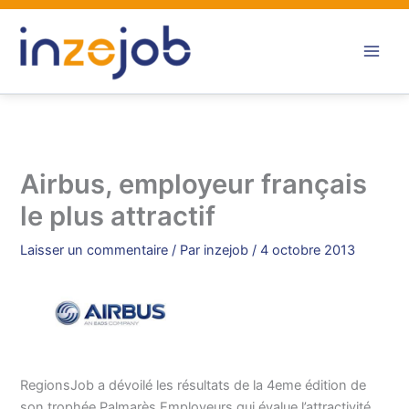
Aller
au
contenu
Airbus, employeur français
le plus attractif
Laisser un commentaire
/ Par
inzejob
/
4 octobre 2013
RegionsJob a dévoilé les résultats de la 4eme édition de
son trophée Palmarès Employeurs qui évalue l’attractivité