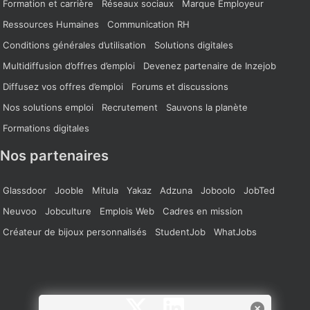
Formation et carrière
Réseaux sociaux
Marque Employeur
Ressources Humaines
Communication RH
Conditions générales d’utilisation
Solutions digitales
Multidiffusion d’offres d’emploi
Devenez partenaire de Inzejob
Diffusez vos offres d’emploi
Forums et discussions
Nos solutions emploi
Recrutement
Sauvons la planète
Formations digitales
Nos partenaires
Glassdoor
Jooble
Mitula
Yakaz
Adzuna
Joboolo
JobTed
Neuvoo
Jobculture
Emplois Web
Cadres en mission
Créateur de bijoux personnalisés
StudentJob
WhatJobs