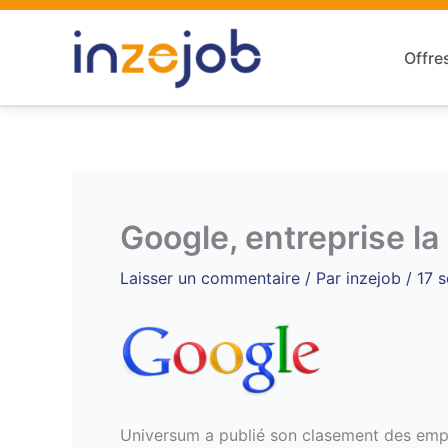
Aller
au
Offre
contenu
Google, entreprise la
Laisser un commentaire
/ Par
inzejob
/
17 
Universum a publié son clasement des emplo