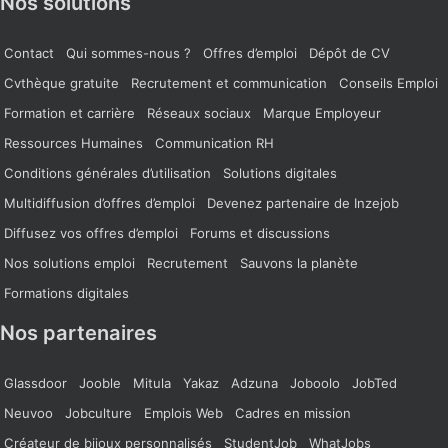
Nos solutions
Contact
Qui sommes-nous ?
Offres d’emploi
Dépôt de CV
Cvthèque gratuite
Recrutement et communication
Conseils Emploi
Formation et carrière
Réseaux sociaux
Marque Employeur
Ressources Humaines
Communication RH
Conditions générales d’utilisation
Solutions digitales
Multidiffusion d’offres d’emploi
Devenez partenaire de Inzejob
Diffusez vos offres d’emploi
Forums et discussions
Nos solutions emploi
Recrutement
Sauvons la planète
Formations digitales
Nos partenaires
Glassdoor
Jooble
Mitula
Yakaz
Adzuna
Joboolo
JobTed
Neuvoo
Jobculture
Emplois Web
Cadres en mission
Créateur de bijoux personnalisés
StudentJob
WhatJobs