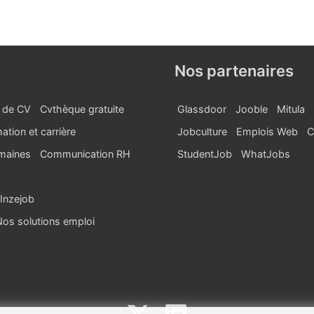
Nos partenaires
 de CV
Cvthèque gratuite
Glassdoor
Jooble
Mitula
ation et carrière
Jobculture
Emplois Web
C
maines
Communication RH
StudentJob
WhatJobs
Inzejob
Nos solutions emploi