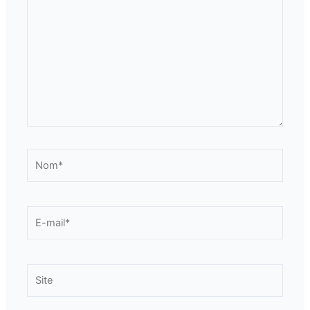
ici…
Nom*
E-
mail*
Site