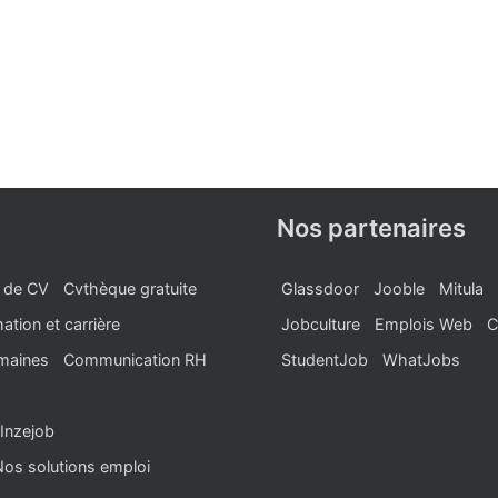
Nos partenaires
 de CV
Cvthèque gratuite
Glassdoor
Jooble
Mitula
ation et carrière
Jobculture
Emplois Web
C
maines
Communication RH
StudentJob
WhatJobs
Inzejob
Nos solutions emploi