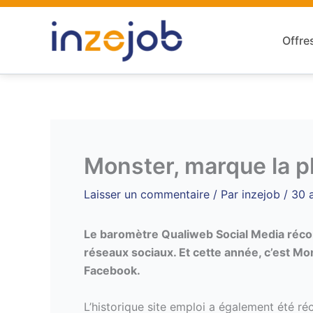
Aller
au
Offre
contenu
Monster, marque la p
Laisser un commentaire
/ Par
inzejob
/
30 a
Le baromètre Qualiweb Social Media réco
réseaux sociaux. Et cette année, c’est Mo
Facebook.
L’historique site emploi a également été r