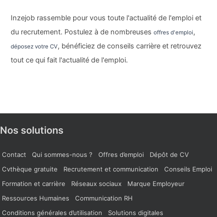
Inzejob rassemble pour vous toute l'actualité de l'emploi et
du recrutement. Postulez à de nombreuses
,
offres d'emploi
, bénéficiez de conseils carrière et retrouvez
déposez votre CV
tout ce qui fait l'actualité de l'emploi.
Nos solutions
Contact
Qui sommes-nous ?
Offres d’emploi
Dépôt de CV
Cvthèque gratuite
Recrutement et communication
Conseils Emploi
Formation et carrière
Réseaux sociaux
Marque Employeur
Ressources Humaines
Communication RH
Conditions générales d’utilisation
Solutions digitales