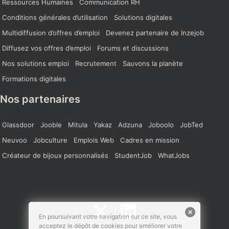
Ressources Humaines
Communication RH
Conditions générales d’utilisation
Solutions digitales
Multidiffusion d’offres d’emploi
Devenez partenaire de Inzejob
Diffusez vos offres d’emploi
Forums et discussions
Nos solutions emploi
Recrutement
Sauvons la planète
Formations digitales
Nos partenaires
Glassdoor
Jooble
Mitula
Yakaz
Adzuna
Joboolo
JobTed
Neuvoo
Jobculture
Emplois Web
Cadres en mission
Créateur de bijoux personnalisés
StudentJob
WhatJobs
En poursuivant votre navigation sur ce site, vous
acceptez le dépôt de cookies pour améliorer votre