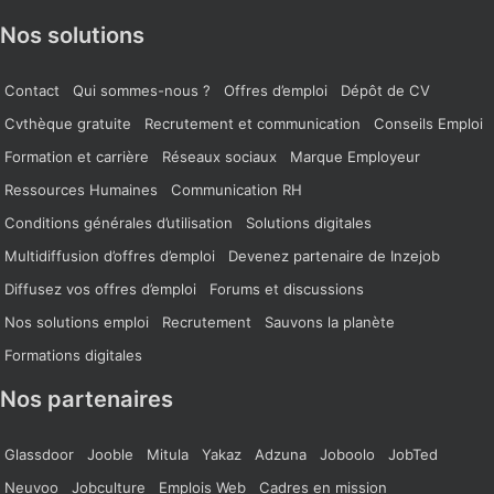
Nos solutions
Contact
Qui sommes-nous ?
Offres d’emploi
Dépôt de CV
Cvthèque gratuite
Recrutement et communication
Conseils Emploi
Formation et carrière
Réseaux sociaux
Marque Employeur
Ressources Humaines
Communication RH
Conditions générales d’utilisation
Solutions digitales
Multidiffusion d’offres d’emploi
Devenez partenaire de Inzejob
Diffusez vos offres d’emploi
Forums et discussions
Nos solutions emploi
Recrutement
Sauvons la planète
Formations digitales
Nos partenaires
Glassdoor
Jooble
Mitula
Yakaz
Adzuna
Joboolo
JobTed
Neuvoo
Jobculture
Emplois Web
Cadres en mission