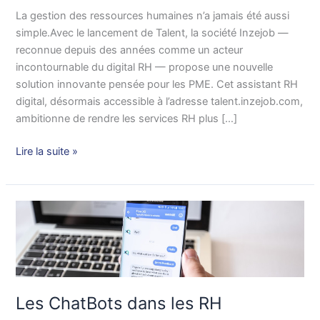
:
La gestion des ressources humaines n’a jamais été aussi
une
simple.Avec le lancement de Talent, la société Inzejob —
révolution
reconnue depuis des années comme un acteur
pour
incontournable du digital RH — propose une nouvelle
les
solution innovante pensée pour les PME. Cet assistant RH
PME
digital, désormais accessible à l’adresse talent.inzejob.com,
ambitionne de rendre les services RH plus […]
Lire la suite »
Les
ChatBots
dans
les
RH
Les ChatBots dans les RH