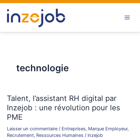
Aller
au
contenu
technologie
Talent, l’assistant RH digital par
Talent,
l’assistant
Inzejob : une révolution pour les
RH
PME
digital
par
Laisser un commentaire
/
Entreprises
,
Marque Employeur
,
Inzejob
Recrutement
,
Ressources Humaines
/
inzejob