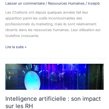
Laisser un commentaire
/
Ressources Humaines
/
inzejob
Les Chatbots ont depuis quelques années fait leur
apparition parmi les outils incontournables des
professionnels du marketing, mais ils sont relativement
récents dans les ressources humaines. Leur utilisation est
toutefois croissante.
Lire la suite »
Intelligence
artificielle
:
son
impact
sur
Intelligence artificielle : son impact
les
sur les RH
RH