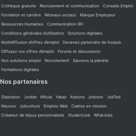
Cvthèque gratuite
Recrutement et communication
Conseils Emploi
Formation et carrière
Réseaux sociaux
Marque Employeur
Ressources Humaines
Communication RH
Conditions générales d’utilisation
Solutions digitales
Multidiffusion d’offres d’emploi
Devenez partenaire de Inzejob
Diffusez vos offres d’emploi
Forums et discussions
Nos solutions emploi
Recrutement
Sauvons la planète
Formations digitales
Nos partenaires
Glassdoor
Jooble
Mitula
Yakaz
Adzuna
Joboolo
JobTed
Neuvoo
Jobculture
Emplois Web
Cadres en mission
Créateur de bijoux personnalisés
StudentJob
WhatJobs