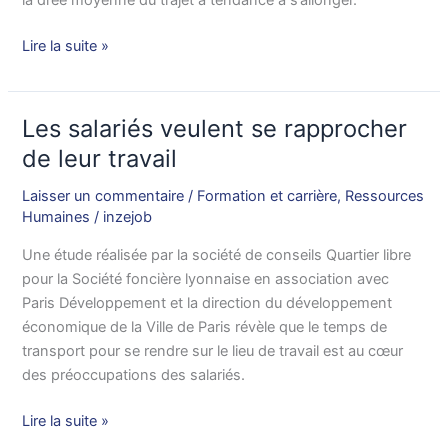
la drée moyenne du trajet a tendance à s’allonger.
rendre
sur
Lire la suite »
leur
lieu
de
Les salariés veulent se rapprocher
Les
travail
salariés
de leur travail
veulent
Laisser un commentaire
/
Formation et carrière
,
Ressources
se
Humaines
/
inzejob
rapprocher
de
Une étude réalisée par la société de conseils Quartier libre
leur
pour la Société foncière lyonnaise en association avec
travail
Paris Développement et la direction du développement
économique de la Ville de Paris révèle que le temps de
transport pour se rendre sur le lieu de travail est au cœur
des préoccupations des salariés.
Lire la suite »