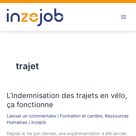
Aller
au
contenu
trajet
L’indemnisation des trajets en vélo,
L’indemnisation
des
ça fonctionne
trajets
Laisser un commentaire
/
Formation et carrière
,
Ressources
en
Humaines
/
inzejob
vélo,
ça
Depuis le 1er juin dernier, une expérimentation a été lancée