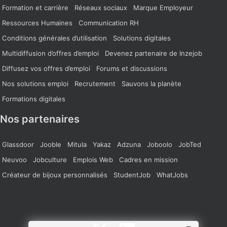
Formation et carrière
Réseaux sociaux
Marque Employeur
Ressources Humaines
Communication RH
Conditions générales d’utilisation
Solutions digitales
Multidiffusion d’offres d’emploi
Devenez partenaire de Inzejob
Diffusez vos offres d’emploi
Forums et discussions
Nos solutions emploi
Recrutement
Sauvons la planète
Formations digitales
Nos partenaires
Glassdoor
Jooble
Mitula
Yakaz
Adzuna
Joboolo
JobTed
Neuvoo
Jobculture
Emplois Web
Cadres en mission
Créateur de bijoux personnalisés
StudentJob
WhatJobs