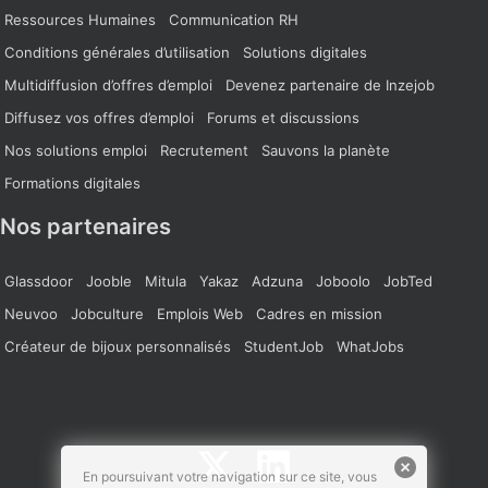
Ressources Humaines
Communication RH
Conditions générales d’utilisation
Solutions digitales
Multidiffusion d’offres d’emploi
Devenez partenaire de Inzejob
Diffusez vos offres d’emploi
Forums et discussions
Nos solutions emploi
Recrutement
Sauvons la planète
Formations digitales
Nos partenaires
Glassdoor
Jooble
Mitula
Yakaz
Adzuna
Joboolo
JobTed
Neuvoo
Jobculture
Emplois Web
Cadres en mission
Créateur de bijoux personnalisés
StudentJob
WhatJobs
En poursuivant votre navigation sur ce site, vous