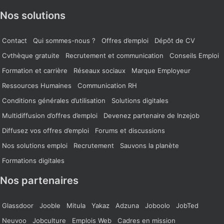
Nos solutions
Contact
Qui sommes-nous ?
Offres d’emploi
Dépôt de CV
Cvthèque gratuite
Recrutement et communication
Conseils Emploi
Formation et carrière
Réseaux sociaux
Marque Employeur
Ressources Humaines
Communication RH
Conditions générales d’utilisation
Solutions digitales
Multidiffusion d’offres d’emploi
Devenez partenaire de Inzejob
Diffusez vos offres d’emploi
Forums et discussions
Nos solutions emploi
Recrutement
Sauvons la planète
Formations digitales
Nos partenaires
Glassdoor
Jooble
Mitula
Yakaz
Adzuna
Joboolo
JobTed
Neuvoo
Jobculture
Emplois Web
Cadres en mission