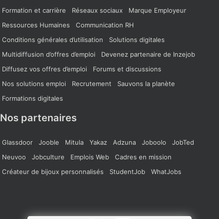
Formation et carrière
Réseaux sociaux
Marque Employeur
Ressources Humaines
Communication RH
Conditions générales d’utilisation
Solutions digitales
Multidiffusion d’offres d’emploi
Devenez partenaire de Inzejob
Diffusez vos offres d’emploi
Forums et discussions
Nos solutions emploi
Recrutement
Sauvons la planète
Formations digitales
Nos partenaires
Glassdoor
Jooble
Mitula
Yakaz
Adzuna
Joboolo
JobTed
Neuvoo
Jobculture
Emplois Web
Cadres en mission
Créateur de bijoux personnalisés
StudentJob
WhatJobs