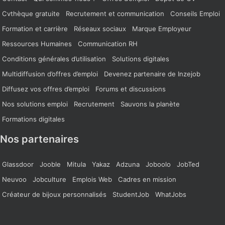
Cvthèque gratuite
Recrutement et communication
Conseils Emploi
Formation et carrière
Réseaux sociaux
Marque Employeur
Ressources Humaines
Communication RH
Conditions générales d’utilisation
Solutions digitales
Multidiffusion d’offres d’emploi
Devenez partenaire de Inzejob
Diffusez vos offres d’emploi
Forums et discussions
Nos solutions emploi
Recrutement
Sauvons la planète
Formations digitales
Nos partenaires
Glassdoor
Jooble
Mitula
Yakaz
Adzuna
Joboolo
JobTed
Neuvoo
Jobculture
Emplois Web
Cadres en mission
Créateur de bijoux personnalisés
StudentJob
WhatJobs