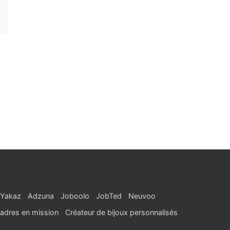
Yakaz
Adzuna
Joboolo
JobTed
Neuvoo
adres en mission
Créateur de bijoux personnalisés