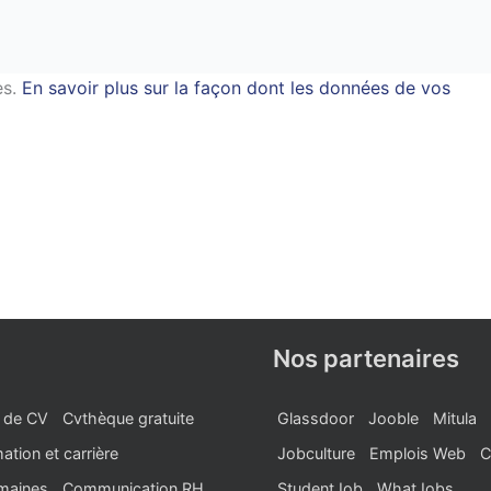
es.
En savoir plus sur la façon dont les données de vos
Nos partenaires
 de CV
Cvthèque gratuite
Glassdoor
Jooble
Mitula
ation et carrière
Jobculture
Emplois Web
C
maines
Communication RH
StudentJob
WhatJobs