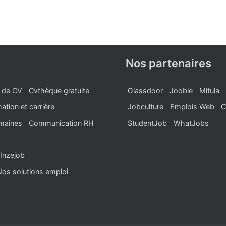
Nos partenaires
 de CV
Cvthèque gratuite
Glassdoor
Jooble
Mitula
ation et carrière
Jobculture
Emplois Web
C
maines
Communication RH
StudentJob
WhatJobs
Inzejob
Nos solutions emploi