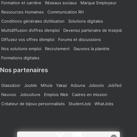
Formation et carrière
Réseaux sociaux
Marque Employeur
Ressources Humaines
Communication RH
Conditions générales d’utilisation
Solutions digitales
Multidiffusion d’offres d’emploi
Devenez partenaire de Inzejob
Diffusez vos offres d’emploi
Forums et discussions
Nos solutions emploi
Recrutement
Sauvons la planète
Formations digitales
Nos partenaires
Glassdoor
Jooble
Mitula
Yakaz
Adzuna
Joboolo
JobTed
Neuvoo
Jobculture
Emplois Web
Cadres en mission
Créateur de bijoux personnalisés
StudentJob
WhatJobs