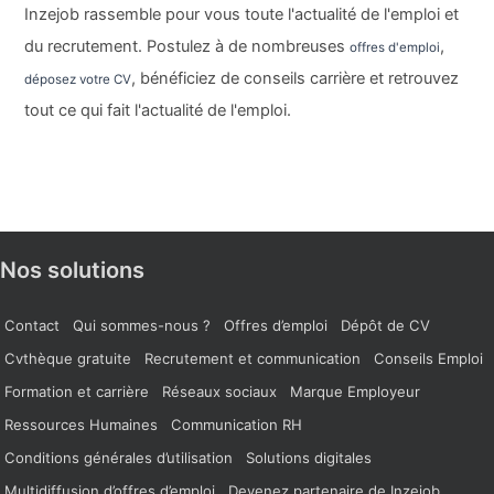
Inzejob rassemble pour vous toute l'actualité de l'emploi et
du recrutement. Postulez à de nombreuses
,
offres d'emploi
, bénéficiez de conseils carrière et retrouvez
déposez votre CV
tout ce qui fait l'actualité de l'emploi.
Nos solutions
Contact
Qui sommes-nous ?
Offres d’emploi
Dépôt de CV
Cvthèque gratuite
Recrutement et communication
Conseils Emploi
Formation et carrière
Réseaux sociaux
Marque Employeur
Ressources Humaines
Communication RH
Conditions générales d’utilisation
Solutions digitales
Multidiffusion d’offres d’emploi
Devenez partenaire de Inzejob