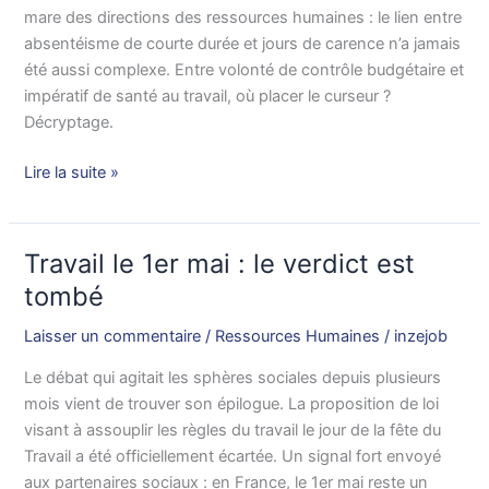
le
mare des directions des ressources humaines : le lien entre
nouveau
absentéisme de courte durée et jours de carence n’a jamais
bras
été aussi complexe. Entre volonté de contrôle budgétaire et
de
impératif de santé au travail, où placer le curseur ?
fer
Décryptage.
des
RH
Lire la suite »
Travail le 1er mai : le verdict est
Travail
le
tombé
1er
Laisser un commentaire
/
Ressources Humaines
/
inzejob
mai
:
Le débat qui agitait les sphères sociales depuis plusieurs
le
mois vient de trouver son épilogue. La proposition de loi
verdict
visant à assouplir les règles du travail le jour de la fête du
est
Travail a été officiellement écartée. Un signal fort envoyé
tombé
aux partenaires sociaux : en France, le 1er mai reste un