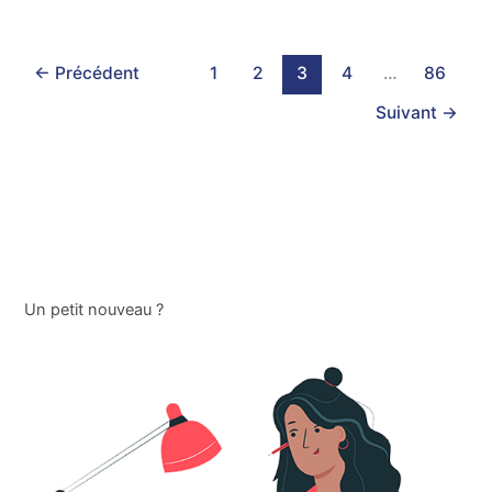
managers
?
←
Précédent
1
2
3
4
…
86
Suivant
→
Un petit nouveau ?