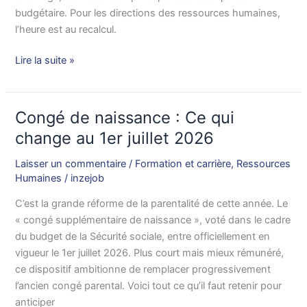
il
budgétaire. Pour les directions des ressources humaines,
augmenté
l’heure est au recalcul.
et
Lire la suite »
quelles
sont
les
alternatives
Congé de naissance : Ce qui
Congé
?
de
change au 1er juillet 2026
naissance
Laisser un commentaire
/
Formation et carrière
,
Ressources
:
Humaines
/
inzejob
Ce
qui
C’est la grande réforme de la parentalité de cette année. Le
change
« congé supplémentaire de naissance », voté dans le cadre
au
du budget de la Sécurité sociale, entre officiellement en
1er
vigueur le 1er juillet 2026. Plus court mais mieux rémunéré,
juillet
ce dispositif ambitionne de remplacer progressivement
2026
l’ancien congé parental. Voici tout ce qu’il faut retenir pour
anticiper