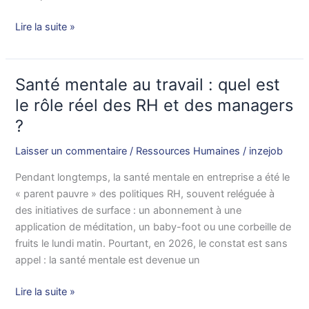
Lire la suite »
Santé mentale au travail : quel est
Santé
mentale
le rôle réel des RH et des managers
au
?
travail
:
Laisser un commentaire
/
Ressources Humaines
/
inzejob
quel
Pendant longtemps, la santé mentale en entreprise a été le
est
« parent pauvre » des politiques RH, souvent reléguée à
le
des initiatives de surface : un abonnement à une
rôle
application de méditation, un baby-foot ou une corbeille de
réel
fruits le lundi matin. Pourtant, en 2026, le constat est sans
des
appel : la santé mentale est devenue un
RH
et
Lire la suite »
des