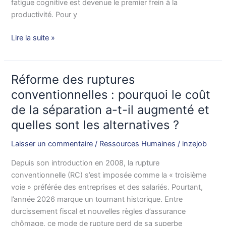
fatigue cognitive est devenue le premier frein à la
fatigue
productivité. Pour y
cognitive
Lire la suite »
Réforme des ruptures
Réforme
des
conventionnelles : pourquoi le coût
ruptures
de la séparation a-t-il augmenté et
conventionnelles
quelles sont les alternatives ?
:
pourquoi
Laisser un commentaire
/
Ressources Humaines
/
inzejob
le
coût
Depuis son introduction en 2008, la rupture
de
conventionnelle (RC) s’est imposée comme la « troisième
la
voie » préférée des entreprises et des salariés. Pourtant,
séparation
l’année 2026 marque un tournant historique. Entre
a-
durcissement fiscal et nouvelles règles d’assurance
t-
chômage, ce mode de rupture perd de sa superbe