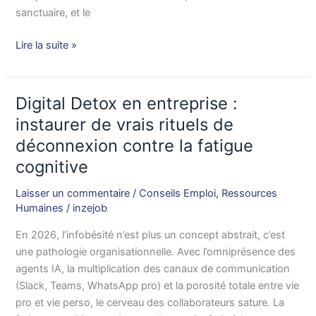
sanctuaire, et le
Lire la suite »
Digital Detox en entreprise :
Digital
Detox
instaurer de vrais rituels de
en
déconnexion contre la fatigue
entreprise
cognitive
:
instaurer
Laisser un commentaire
/
Conseils Emploi
,
Ressources
de
Humaines
/
inzejob
vrais
En 2026, l’infobésité n’est plus un concept abstrait, c’est
rituels
une pathologie organisationnelle. Avec l’omniprésence des
de
agents IA, la multiplication des canaux de communication
déconnexion
(Slack, Teams, WhatsApp pro) et la porosité totale entre vie
contre
pro et vie perso, le cerveau des collaborateurs sature. La
la