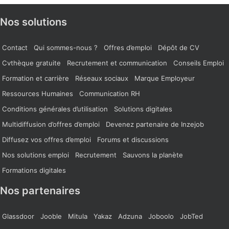
Nos solutions
Contact
Qui sommes-nous ?
Offres d’emploi
Dépôt de CV
Cvthèque gratuite
Recrutement et communication
Conseils Emploi
Formation et carrière
Réseaux sociaux
Marque Employeur
Ressources Humaines
Communication RH
Conditions générales d’utilisation
Solutions digitales
Multidiffusion d’offres d’emploi
Devenez partenaire de Inzejob
Diffusez vos offres d’emploi
Forums et discussions
Nos solutions emploi
Recrutement
Sauvons la planète
Formations digitales
Nos partenaires
Glassdoor
Jooble
Mitula
Yakaz
Adzuna
Joboolo
JobTed