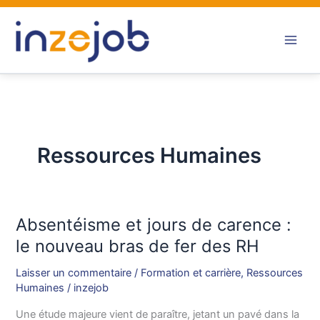
Aller
au
contenu
Ressources Humaines
Absentéisme et jours de carence :
Absentéisme
et
le nouveau bras de fer des RH
jours
Laisser un commentaire
/
Formation et carrière
,
Ressources
de
Humaines
/
inzejob
carence
:
Une étude majeure vient de paraître, jetant un pavé dans la