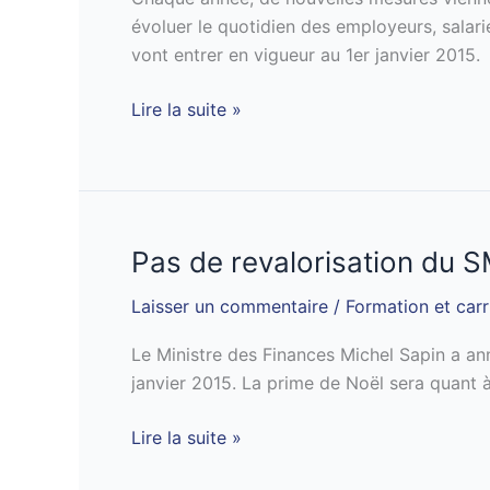
en
évoluer le quotidien des employeurs, salar
2015
vont entrer en vigueur au 1er janvier 2015.
Lire la suite »
Pas de revalorisation du S
Pas
de
Laisser un commentaire
/
Formation et carr
revalorisation
du
Le Ministre des Finances Michel Sapin a an
SMIC
janvier 2015. La prime de Noël sera quant à
au
1er
Lire la suite »
janvier