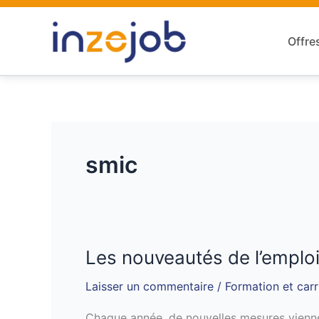
Aller
au
Offre
contenu
smic
Les nouveautés de l’emplo
Les
nouveautés
Laisser un commentaire
/
Formation et carr
de
l’emploi
Chaque année, de nouvelles mesures viennen