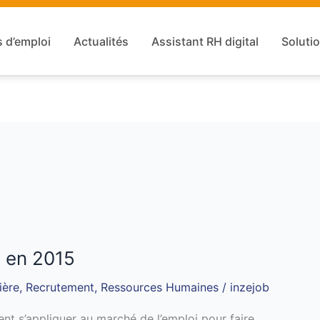
s d’emploi
Actualités
Assistant RH digital
Solutio
i en 2015
ière
,
Recrutement
,
Ressources Humaines
/
inzejob
t s’appliquer au marché de l’emploi pour faire