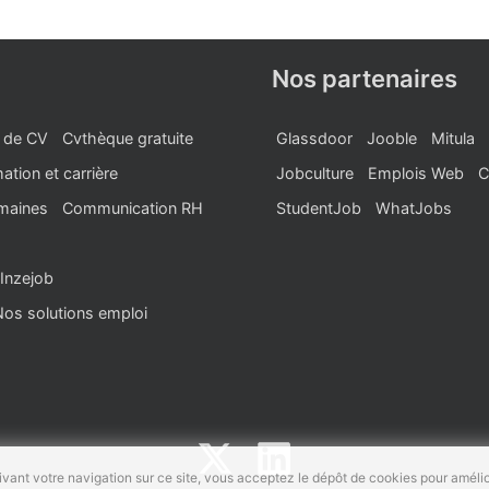
Nos partenaires
 de CV
Cvthèque gratuite
Glassdoor
Jooble
Mitula
ation et carrière
Jobculture
Emplois Web
C
maines
Communication RH
StudentJob
WhatJobs
Inzejob
Nos solutions emploi
vant votre navigation sur ce site, vous acceptez le dépôt de cookies pour amélio