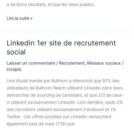
a de bons résultats, et que les deux publics
Lire la suite »
Linkedin 1er site de recrutement
Linkedin
1er
social
site
Laisser un commentaire
/
Recrutement
,
Réseaux sociaux
/
de
inzejob
recrutement
social
Une étude menée par Bullhorn a démontré que 97% des
utilisateurs de Bullhorn Reach utilisent Linkedin dans leurs
démarches de sourcing de candidats, et que 2/3 de ceux-
ci utilisent exclusivement Linkedin. Loin derrière, seuls 2%
des recruteurs utilisent exclusivement Facebook et 1%
Twitter. Les offres postées sur Linkedin remportent
également plus de vues (179) que