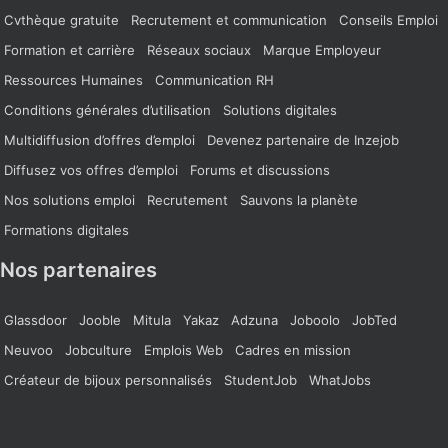
Cvthèque gratuite
Recrutement et communication
Conseils Emploi
Formation et carrière
Réseaux sociaux
Marque Employeur
Ressources Humaines
Communication RH
Conditions générales d’utilisation
Solutions digitales
Multidiffusion d’offres d’emploi
Devenez partenaire de Inzejob
Diffusez vos offres d’emploi
Forums et discussions
Nos solutions emploi
Recrutement
Sauvons la planète
Formations digitales
Nos partenaires
Glassdoor
Jooble
Mitula
Yakaz
Adzuna
Joboolo
JobTed
Neuvoo
Jobculture
Emplois Web
Cadres en mission
Créateur de bijoux personnalisés
StudentJob
WhatJobs