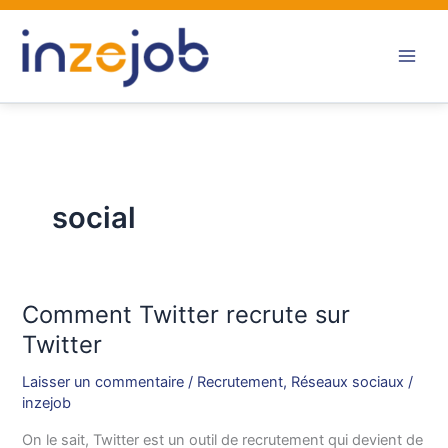
Aller
au
contenu
social
Comment Twitter recrute sur
Comment
Twitter
Twitter
recrute
Laisser un commentaire
/
Recrutement
,
Réseaux sociaux
/
sur
inzejob
Twitter
On le sait, Twitter est un outil de recrutement qui devient de